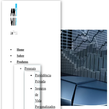
Condomínios
Home
Sobre
Produtos
Pessoais
Previdência
Privada
Seguros
de
Vida
Personalizados