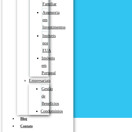
Familiar
Assessoria
em
Investimentos
Imóveis
nos
EUA
Imóveis
em
Portugal
Empresariais
Gestão
de
Benefícios
Condomínios
Blog
Contato