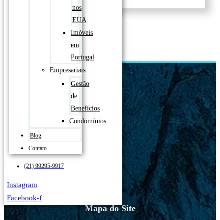
nos
EUA
Imóveis
em
Portugal
Empresariais
Gestão
de
Benefícios
Condomínios
Blog
Contato
(21) 99295-9917
Instagram
Facebook-f
Mapa do Site