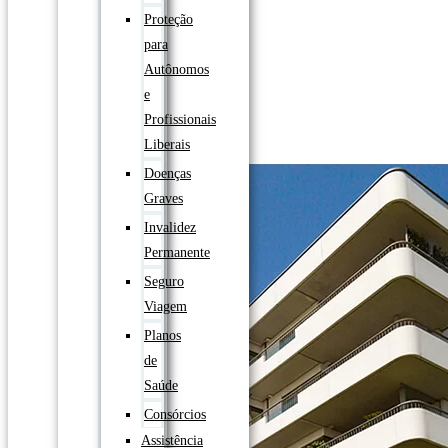
Proteção
para
Autônomos
e
Profissionais
Liberais
Doenças
Graves
Invalidez
Permanente
Seguro
Viagem
Planos
de
Saúde
Consórcios
Assistência