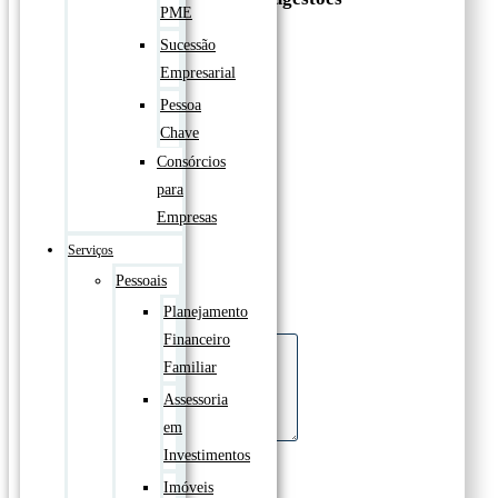
PME
Sucessão
Empresarial
Se preferir, entre em contato:
Telefone: (21) 99295-9917
Pessoa
WhatsApp: (21) 99295-9917
Chave
Consórcios
para
Nome
Empresas
Telefone
Serviços
E-mail
Pessoais
Assunto
Planejamento
Financeiro
Familiar
Assessoria
em
Mensagem
Investimentos
Enviar
Imóveis