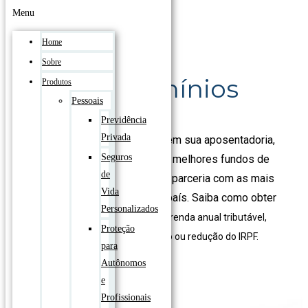
Menu
Home
Sobre
Condomínios
Produtos
Pessoais
Previdência
Privada
Garanta seu padrão de vida em sua aposentadoria,
Seguros
sem depender do INSS. Os melhores fundos de
de
previdência do mercado, em parceria com as mais
Vida
renomadas seguradoras do país. Saiba como obter
Personalizados
a
dedução de até 12% de sua renda anual tributável,
Proteção
garantindo maior restituição ou redução do IRPF.
para
Autônomos
e
Profissionais