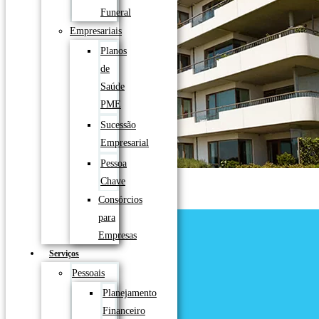
Funeral
Empresariais
Planos
de
Saúde
PME
Sucessão
Empresarial
Pessoa
Chave
Consórcios
para
Empresas
Serviços
Pessoais
Planejamento
Financeiro